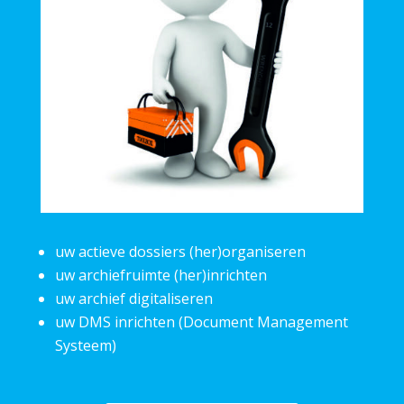
uw actieve dossiers (her)organiseren
uw archiefruimte (her)inrichten
uw archief digitaliseren
uw DMS inrichten (Document Management
Systeem)