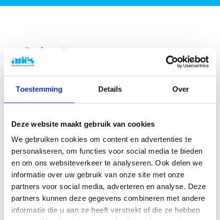
Oplossingen voor
organisaties met intensieve
administratie
Toestemming
Details
Over
Ariës ondersteunt onder andere:
Advocatenkantoren
Deze website maakt gebruik van cookies
Notarissen
We gebruiken cookies om content en advertenties te
Technische bedrijven
personaliseren, om functies voor social media te bieden
Administratieve diensten
en om ons websiteverkeer te analyseren. Ook delen we
Kmo’s
met veel dossierverwerking
informatie over uw gebruik van onze site met onze
partners voor social media, adverteren en analyse. Deze
Wij begeleiden bedrijven in Vlaanderen en
partners kunnen deze gegevens combineren met andere
Brussel, maar ook in Nederland, met
informatie die u aan ze heeft verstrekt of die ze hebben
documentoplossingen
die afgestemd zijn op