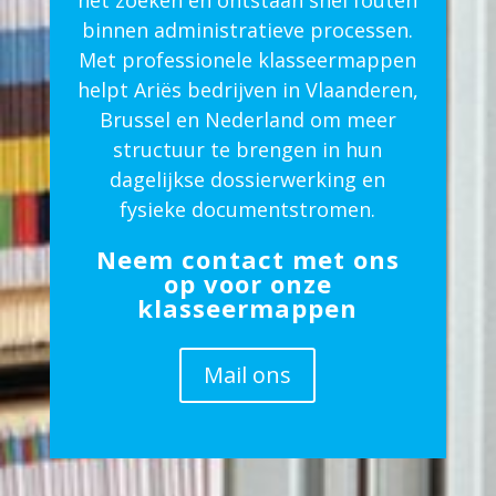
het zoeken en ontstaan snel fouten
binnen administratieve processen.
Met professionele klasseermappen
helpt Ariës bedrijven in Vlaanderen,
Brussel en Nederland om meer
structuur te brengen in hun
dagelijkse dossierwerking en
fysieke documentstromen.
Neem contact met ons
op voor onze
klasseermappen
Mail ons