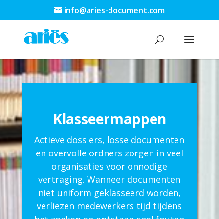
info@aries-document.com
Klasseermappen
Actieve dossiers, losse documenten
en overvolle ordners zorgen in veel
organisaties voor onnodige
vertraging. Wanneer documenten
niet uniform geklasseerd worden,
verliezen medewerkers tijd tijdens