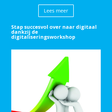
Lees meer
Stap succesvol over naar digitaal
dankzij de
digitaliseringsworkshop