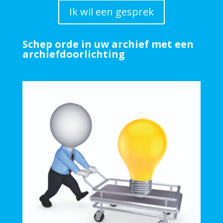
Ik wil een gesprek
Schep orde in uw archief met een
archiefdoorlichting