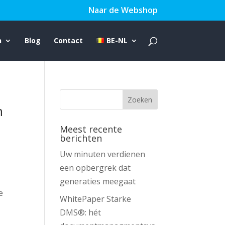
Naar de Webshop
n
Blog
Contact
BE-NL
n
Meest recente
berichten
Uw minuten verdienen
een opbergrek dat
generaties meegaat
e
WhitePaper Starke
DMS®: hét