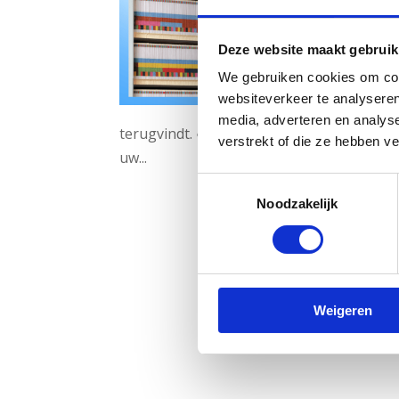
Deze website maakt gebruik
We gebruiken cookies om cont
websiteverkeer te analyseren
media, adverteren en analys
terugvindt. ● Omdat een logische en hiër
verstrekt of die ze hebben v
uw...
Toestemmingsselectie
Noodzakelijk
Weigeren