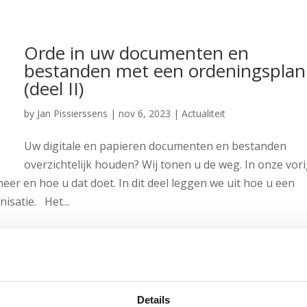
Orde in uw documenten en
bestanden met een ordeningsplan
(deel II)
by
Jan Pissierssens
|
nov 6, 2023
|
Actualiteit
Uw digitale en papieren documenten en bestanden
overzichtelijk houden? Wij tonen u de weg. In onze vor
r en hoe u dat doet. In dit deel leggen we uit hoe u een
isatie. Het...
Uw documenten en bestanden op
orde: waarom, wanneer en hoe
begint u eraan (deel I)
Details