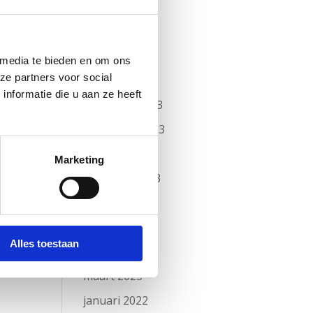
Archief
februari 2026
mei 2024
 media te bieden en om ons
t u
ze partners voor social
februari 2024
nformatie die u aan ze heeft
)
december 2023
november 2023
oktober 2023
Marketing
augustus 2023
juni 2023
mei 2023
Alles toestaan
april 2023
maart 2023
januari 2022