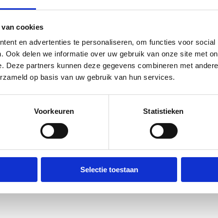
by
Jan Pissierssens
|
okt 6, 2023
|
Actualiteit
 van cookies
Waarom is een goede ordening en archivering van
ent en advertenties te personaliseren, om functies voor social
documenten essentieel voor uw onderneming? ● Omda
. Ook delen we informatie over uw gebruik van onze site met on
snel en gemakkelijk uw in- en uitgaande documenten
e. Deze partners kunnen deze gegevens combineren met andere i
archische structuur van uw documenten (ongeacht de drager
erzameld op basis van uw gebruik van hun services.
Voorkeuren
Statistieken
Selectie toestaan