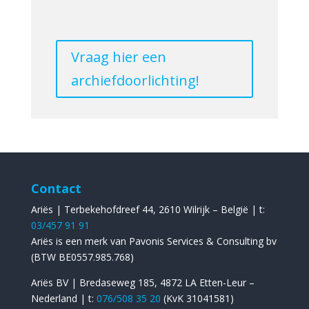
Vraag hier een
archiefdoorlichting!
Contact
Ariës | Terbekehofdreef 44, 2610 Wilrijk – België | t:
03/457 91 91
Ariës is een merk van Pavonis Services & Consulting bv
(BTW BE0557.985.768)
Ariës BV | Bredaseweg 185, 4872 LA Etten-Leur –
Nederland | t:
076/508 35 20
(KvK 31041581)