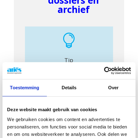
dossiers en
archief

Tip
Bespaar 60% plaats en 40%
tijd met uw papieren dossiers
Toestemming
Details
Over
Hebt u ook nog papieren dossiers? U
bent niet alleen. Sommige
Deze website maakt gebruik van cookies
documenten kunnen niet digitaal
We gebruiken cookies om content en advertenties te
worden beheerd, of het loont de
personaliseren, om functies voor social media te bieden
en om ons websiteverkeer te analyseren. Ook delen we
moeite niet. Die realiteit zien we