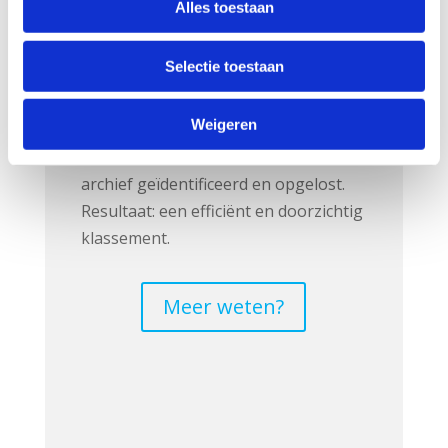
Alles toestaan
Onze oplossingen voor papieren
dossiers zorgen ervoor dat uw
Selectie toestaan
medewerkers alle fysieke dossiers
snel en gemakkelijk vinden. U
Weigeren
bespaart 40 tot 60% plaats.
Bovendien worden bottlenecks in het
archief geïdentificeerd en opgelost.
Resultaat: een efficiënt en doorzichtig
klassement.
Meer weten?