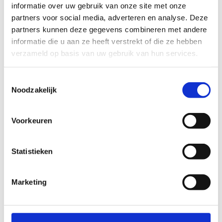
informatie over uw gebruik van onze site met onze
dagelijks. Stel u daarom deze vragen:
partners voor social media, adverteren en analyse. Deze
Loopt mijn archiefruimte vol?
partners kunnen deze gegevens combineren met andere
informatie die u aan ze heeft verstrekt of die ze hebben
Is mijn klassement niet (helemaal)
verzameld op basis van uw gebruik van hun services.
op orde?
Kan het compacter?
Toestemmingsselectie
Gebruik ik te veel systemen naast
Noodzakelijk
elkaar?
Zoeken mijn medewerkers (te) lang
naar dossiers?
Voorkeuren
Is het antwoord op een of meerdere
Statistieken
vragen ja? Wees gerust, u bent niet
de enige die met die problemen
Marketing
worstelt. Als expert in
documentbeheer is dat voor Ariës
dagelijkse kost.