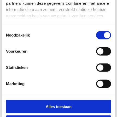
Réservez un entretien ici (en
partners kunnen deze gegevens combineren met andere
informatie die u aan ze heeft verstrekt of die ze hebben
ligne ou à votre bureau)
verzameld op basis van uw gebruik van hun services.
Toestemmingsselectie
Noodzakelijk
Voorkeuren
Statistieken
Marketing
Alles toestaan