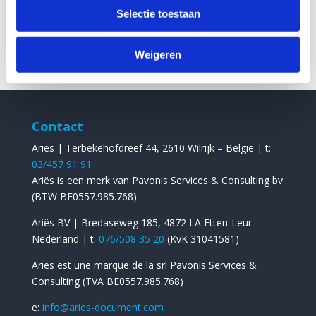
Selectie toestaan
Jan Pissierssens
Weigeren
votre expert en gestion des documents
Contact
Ariës | Terbekehofdreef 44, 2610 Wilrijk – België | t:
03/457 91 91
Ariës is een merk van Pavonis Services & Consulting bv
(BTW BE0557.985.768)
Ariës BV | Bredaseweg 185, 4872 LA Etten-Leur –
Nederland | t:
076/508 35 20
(KvK 31041581)
Ariës est une marque de la srl Pavonis Services &
Consulting (TVA BE0557.985.768)
​e:
info@aries-document.com