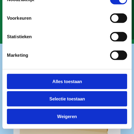
FSC implémentés pour la production de la pâte
de papier et du papier concernant l’achat et
Voorkeuren
la vente des troncs d’arbres et des copeaux de
bois
.
Statistieken
Marketing
Alles toestaan
Selectie toestaan
Weigeren