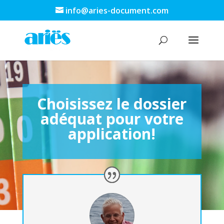
info@aries-document.com
Choisissez le dossier
adéquat pour votre
application!