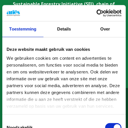
Sustainable Forestry Initiative (SFI), chain of
custody
:
c
oncerne la chaine de contrôle tout au long de
la chaine de
Toestemming
Details
Over
production du papier et de la pâte de papier.
Deze website maakt gebruik van cookies
Programme for the endorsement of Forest
We gebruiken cookies om content en advertenties te
Certification Schemes in accordance with
personaliseren, om functies voor social media te bieden
PEFC chain of custody of forest based
en om ons websiteverkeer te analyseren. Ook delen we
products (PEFC)
:
informatie over uw gebruik van onze site met onze
concerne le programme en place pour les
partners voor social media, adverteren en analyse. Deze
«Programmes de certificats
partners kunnen deze gegevens combineren met andere
forestiers» correspondant au PEFC, la chaine de
informatie die u aan ze heeft verstrekt of die ze hebben
contrôle des produits forestiers
.
verzameld op basis van uw gebruik van hun services.
Forest Stewardship Counsil (FSC)
:
Toestemmingsselectie
concerne le système de contrôle des produits
Noodzakelijk