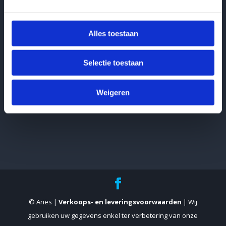
Ariës is een merk van Pavonis Services & Consulting bv
(BTW BE0557.985.768)
Alles toestaan
Ariës BV | Bredaseweg 185, 4872 LA Etten-Leur –
Nederland | t:
076/508 35 20
(KvK 31041581)
Selectie toestaan
Ariës est une marque de la srl Pavonis Services &
Consulting (TVA BE0557.985.768)
Weigeren
​e:
info@aries-document.com
© Ariës |
Verkoops- en leveringsvoorwaarden
| Wij
gebruiken uw gegevens enkel ter verbetering van onze