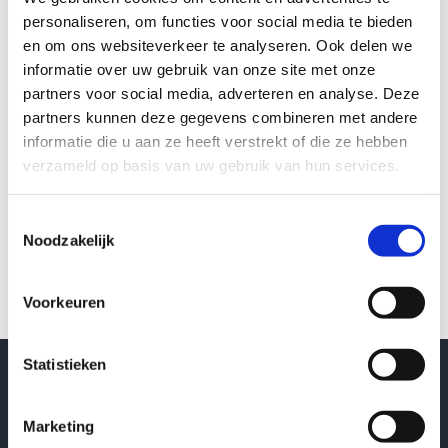
personaliseren, om functies voor social media te bieden
Catégories
en om ons websiteverkeer te analyseren. Ook delen we
informatie over uw gebruik van onze site met onze
Aucune catégorie
partners voor social media, adverteren en analyse. Deze
partners kunnen deze gegevens combineren met andere
Méta
informatie die u aan ze heeft verstrekt of die ze hebben
Connexion
verzameld op basis van uw gebruik van hun services.
Flux des publications
Toestemmingsselectie
Flux des commentaires
Noodzakelijk
Site de WordPress-FR
Voorkeuren
Statistieken
Contact
Ariës | Terbekehofdreef 44, 2610 Wilrijk – België | t:
Marketing
03/457 91 91