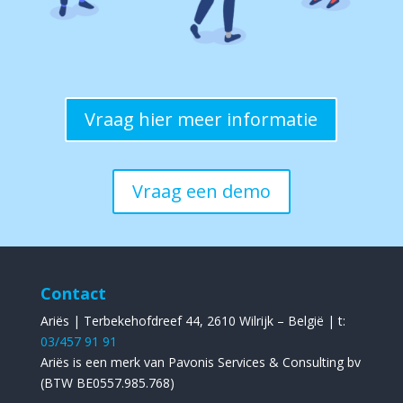
Vraag hier meer informatie
Vraag een demo
Contact
Ariës | Terbekehofdreef 44, 2610 Wilrijk – België | t:
03/457 91 91
Ariës is een merk van Pavonis Services & Consulting bv
(BTW BE0557.985.768)