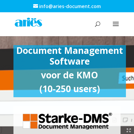
info@aries-document.com
Document Management
Software
voor de KMO
(10-250 users)