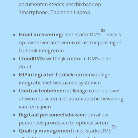
documenten steeds beschikbaar op
Smartphone, Tablet en Laptop
®
E­mail archivering:
met Starke­DMS
E­mails
op uw server archiveren of als toepassing in
Outlook integreren.
Cloud­DMS:
wettelijk conform DMS in de
cloud
ERP­integratie:
flexibele en eenvoudige
integratie met bestaande systemen
Contractenbeheer:
volledige controle over
al uw contracten met automatische bewaking
van termijnen
Digitaal personeelsdossier:
om al uw
personeelsprocessen te optimaliseren
®
Quality management:
met Starke­DMS