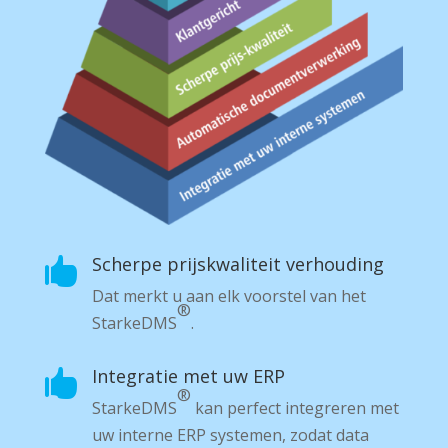
Scherpe prijs­kwaliteit verhouding

Dat merkt u aan elk voorstel van het
®
Starke­DMS
.
Integratie met uw ERP

®
Starke­DMS
kan perfect integreren met
uw interne ERP systemen, zodat data