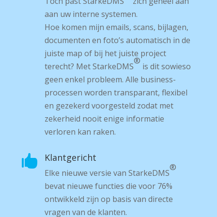
Toch past Starke­DMS
zich geheel aan
aan uw interne systemen.
Hoe komen mijn e­mails, scans, bijlagen,
documenten en foto’s automatisch in de
juiste map of bij het juiste project
®
terecht? Met Starke­DMS
is dit sowieso
geen enkel probleem. Alle business­
processen worden transparant, flexibel
en gezekerd voorgesteld zodat met
zekerheid nooit enige informatie
verloren kan raken.
Klantgericht

®
Elke nieuwe versie van Starke­DMS
bevat nieuwe functies die voor 76%
ontwikkeld zijn op basis van directe
vragen van de klanten.