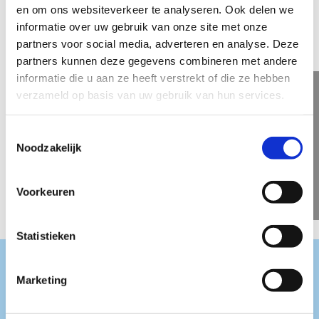
Smartphone.
en om ons websiteverkeer te analyseren. Ook delen we
informatie over uw gebruik van onze site met onze
partners voor social media, adverteren en analyse. Deze
partners kunnen deze gegevens combineren met andere
Onafhankelijke klanten
informatie die u aan ze heeft verstrekt of die ze hebben
verzameld op basis van uw gebruik van hun services.
Klantgericht
Toestemmingsselectie
Noodzakelijk
Voorkeuren
Sterke klanten
Statistieken
®
Met Starke-DMS
voldoet
Marketing
uw Document